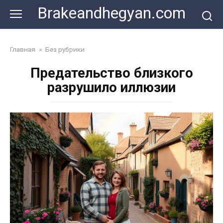
Skip
Brakeandhegyan.com
to
content
Главная
»
Без рубрики
Предательство близкого
разрушило иллюзии