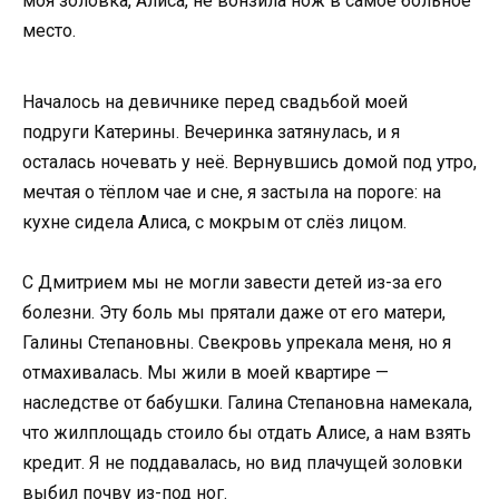
моя золовка, Алиса, не вонзила нож в самое больное
место.
Началось на девичнике перед свадьбой моей
подруги Катерины. Вечеринка затянулась, и я
осталась ночевать у неё. Вернувшись домой под утро,
мечтая о тёплом чае и сне, я застыла на пороге: на
кухне сидела Алиса, с мокрым от слёз лицом.
С Дмитрием мы не могли завести детей из-за его
болезни. Эту боль мы прятали даже от его матери,
Галины Степановны. Свекровь упрекала меня, но я
отмахивалась. Мы жили в моей квартире —
наследстве от бабушки. Галина Степановна намекала,
что жилплощадь стоило бы отдать Алисе, а нам взять
кредит. Я не поддавалась, но вид плачущей золовки
выбил почву из-под ног.