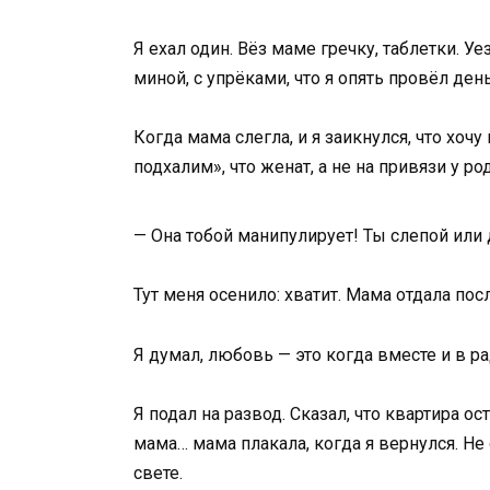
Я ехал один. Вёз маме гречку, таблетки. У
миной, с упрёками, что я опять провёл ден
Когда мама слегла, и я заикнулся, что хоч
подхалим», что женат, а не на привязи у р
— Она тобой манипулирует! Ты слепой или 
Тут меня осенило: хватит. Мама отдала пос
Я думал, любовь — это когда вместе и в ра
Я подал на развод. Сказал, что квартира о
мама… мама плакала, когда я вернулся. Не 
свете.