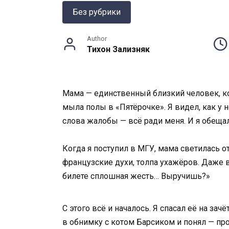
Без рубрики
Author
Тихон Зализняк
Мама — единственный близкий человек, кот
мыла полы в «Пятёрочке». Я видел, как у н
слова жалобы — всё ради меня. И я обещал 
Когда я поступил в МГУ, мама светилась о
французские духи, толпа ухажёров. Даже в
билете сплошная жесть… Выручишь?»
С этого всё и началось. Я спасал её на зач
в обнимку с котом Барсиком и понял — пр