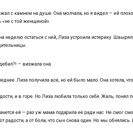
езжал с камнем на душе. Она молчала, но я видел — ей плох
ь «не с той женщиной».
у на неделю остаться с ней, Лиза устроила истерику. Швырял
одительницы.
дебил?! — визжала она.
леднее. Лиза получила всё, но ей было мало. Она хотела, чт
дости, и в горе. Но Лиза любила только себя. Жаль, понял п
станется ей — раз уж мама подарила её ради нас. Не смог см
от радости, а от боли, что сын снова один. Но мы обнялись.