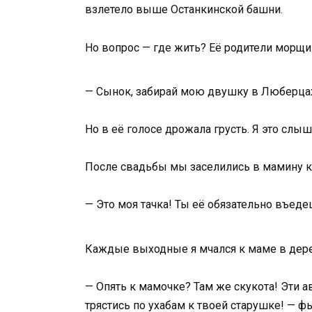
взлетело выше Останкинской башни.
Но вопрос — где жить? Её родители морщи
— Сынок, забирай мою двушку в Люберцах.
Но в её голосе дрожала грусть. Я это слыш
После свадьбы мы заселились в мамину кв
— Это моя тачка! Ты её обязательно въедеш
Каждые выходные я мчался к маме в дерев
— Опять к мамочке? Там же скукота! Эти ав
трястись по ухабам к твоей старушке! — ф