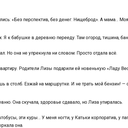
лись: «Без перспектив, без денег. Нищеброд». А мама… Мо
 Я к бабушке в деревню перееду. Там огород, тишина, бан
ал. Но она не упрекнула ни словом. Просто отдала всё.
артиру. Родители Лизы подарили ей новенькую «Ладу Вест
ь в столб. Езжай на маршрутке. И не трать мой бензин! — 
ню. Она скучала, здоровье сдавало, но Лиза упиралась.
тобусы, эти куры… У меня ногти, у Катьки корпоратив, у п
ыркала она.