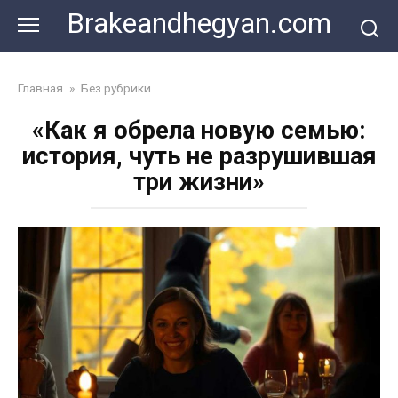
Skip
Brakeandhegyan.com
to
content
Главная
»
Без рубрики
«Как я обрела новую семью:
история, чуть не разрушившая
три жизни»