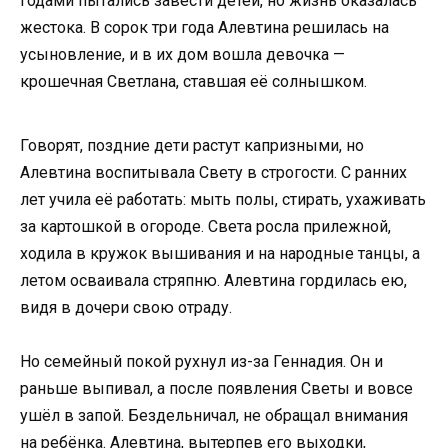
годами пытались завести детей, но жизнь оказалась
жестока. В сорок три года Алевтина решилась на
усыновление, и в их дом вошла девочка —
крошечная Светлана, ставшая её солнышком.
Говорят, поздние дети растут капризными, но
Алевтина воспитывала Свету в строгости. С ранних
лет учила её работать: мыть полы, стирать, ухаживать
за картошкой в огороде. Света росла прилежной,
ходила в кружок вышивания и на народные танцы, а
летом осваивала стряпню. Алевтина гордилась ею,
видя в дочери свою отраду.
Но семейный покой рухнул из-за Геннадия. Он и
раньше выпивал, а после появления Светы и вовсе
ушёл в запой. Бездельничал, не обращал внимания
на ребёнка. Алевтина, вытерпев его выходки,