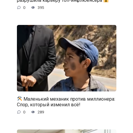
разрушила карьеру топ-инфлюенсера
0
395
Маленький механик против миллионера:
Спор, который изменил всё!
0
289