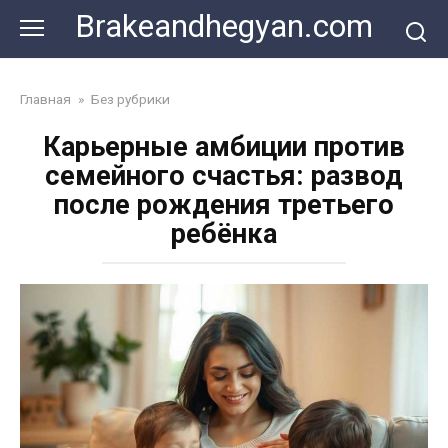
Skip
Brakeandhegyan.com
to
content
Главная
»
Без рубрики
Карьерные амбиции против
семейного счастья: развод
после рождения третьего
ребёнка