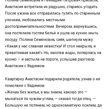
Полина Семёновна и Геннадий Петрович прибыли,
Анастасия встретила их радушно, стараясь угодить.
После ужина все отправились гулять по старинным
улочкам, любовались местными
достопримечательностями. Вечером, вернувшись,
она постелила гостям бельё и ушла на кухню мыть
посуду. Полина Семёновна, сияя, шепнула мужу:
«Какая у нас славная невестка! И стол накрыла, и
приветливая какая!» Но, захотев воды, попёрлась на
кухню — и застыла на пороге, услышав разговор
Анастасии с Вадимом.
Квартирку Анастасии подарили родители, узнав о её
помолвке с Вадимом.
«Жених без жилья, а мы знаем, каково это —
мыкаться по чужим углам, — сказал тогда отец. —
Большую не потянем, но однокомнатную осилим, да