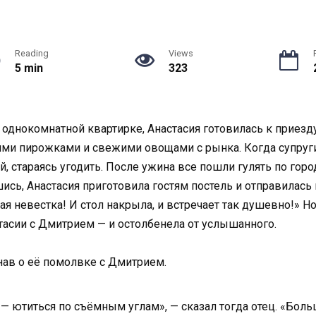
Reading
Views
5 min
323
 однокомнатной квартирке, Анастасия готовилась к приезд
ми пирожками и свежими овощами с рынка. Когда супруги
ой, стараясь угодить. После ужина все пошли гулять по гор
сь, Анастасия приготовила гостям постель и отправилась 
ая невестка! И стол накрыла, и встречает так душевно!» Но
тасии с Дмитрием — и остолбенела от услышанного.
нав о её помолвке с Дмитрием.
 — ютиться по съёмным углам», — сказал тогда отец. «Бол