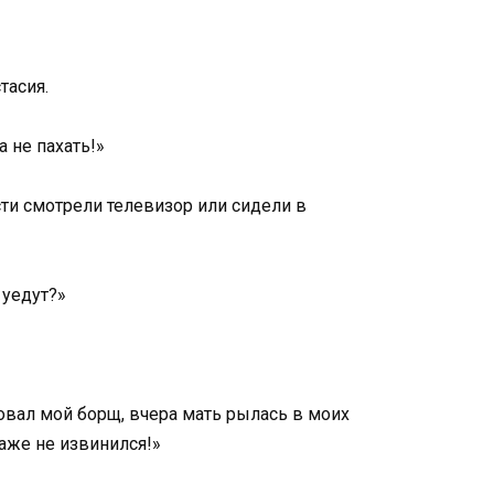
тасия.
 не пахать!»
сти смотрели телевизор или сидели в
 уедут?»
ковал мой борщ, вчера мать рылась в моих
аже не извинился!»