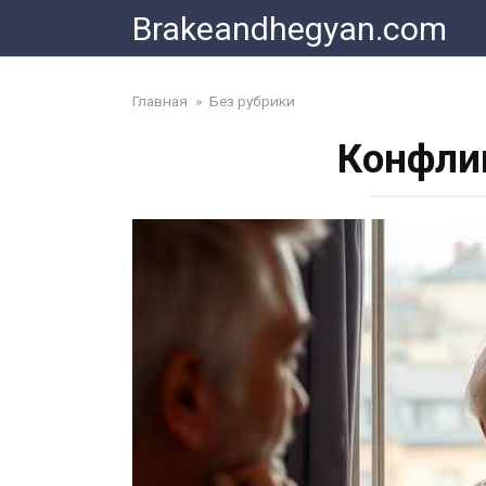
Skip
Brakeandhegyan.com
to
content
Главная
»
Без рубрики
Конфлик