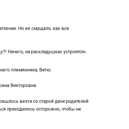
атление. Но её смущало, как все
у?! Ничего, на раскладушках устроятся».
тнего племянника, Витю.
рина Викторовна.
пришлось везти со старой дачи родителей
ься приходилось осторожно, чтобы не