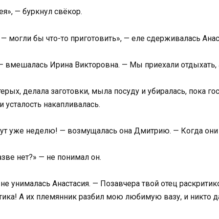
ея», — буркнул свёкор.
— могли бы что-то приготовить», — еле сдерживалась Анас
 — вмешалась Ирина Викторовна. — Мы приехали отдыхать, а
терых, делала заготовки, мыла посуду и убиралась, пока го
и усталость накапливалась.
ивут уже неделю! — возмущалась она Дмитрию. — Когда они
зве нет?» — не понимал он.
— не унималась Анастасия. — Позавчера твой отец раскрити
тика! А их племянник разбил мою любимую вазу, и никто д