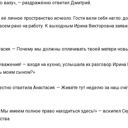
ю вазу», — раздражённо ответил Дмитрий.
 её личное пространство исчезло. Гости вели себя нагло: 
а всем рано на работу. К выходным Ирина Викторовна заявил
стасия. — Почему мы должны оплачивать твоей матери нов
уважения! — входя на кухню, услышала их разговор Ирина 
ь моим сыном?»
естно ответила Анастасия. — Живёте тут неделю за наш счё
и«Мы имеем полное право находиться здесь!» — вскипел Сер
ства.