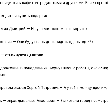
осиделки в кафе с её родителями и друзьями. Вечер прошё
водить и купить подарки».
етил Дмитрий. — Не успели толком поговорить».
стасия. — Они будут весь день сидеть здесь одни?»
 — отмахнулся Дмитрий.
здражение. В понедельник, вернувшись с работы, она обна
жин.
упрёком сказал Сергей Петрович. — А у тебя, между прочим, 
л, — оправдывалась Анастасия. — Вы хотели город посмотре