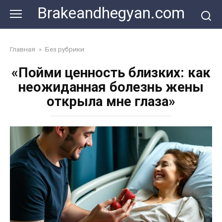
Skip
Brakeandhegyan.com
to
content
Главная
»
Без рубрики
«Пойми ценность близких: как
неожиданная болезнь жены
открыла мне глаза»