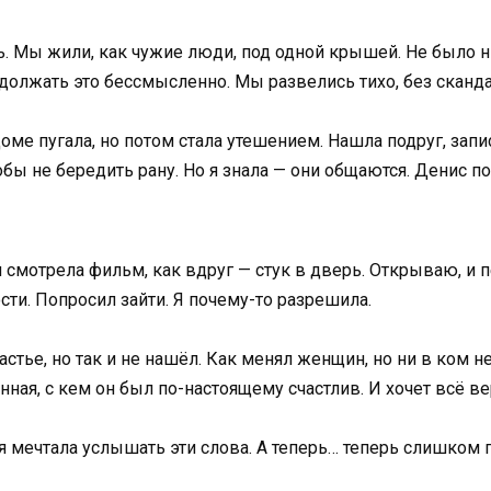
. Мы жили, как чужие люди, под одной крышей. Не было ни
одолжать это бессмысленно. Мы развелись тихо, без сканда
оме пугала, но потом стала утешением. Нашла подруг, запи
бы не бередить рану. Но я знала — они общаются. Денис п
 смотрела фильм, как вдруг — стук в дверь. Открываю, и 
сти. Попросил зайти. Я почему-то разрешила.
стье, но так и не нашёл. Как менял женщин, но ни в ком не 
енная, с кем он был по-настоящему счастлив. И хочет всё ве
 я мечтала услышать эти слова. А теперь… теперь слишком 