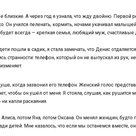
близкие. А через год я узнала, что жду двойню. Первой р
о. Он учился пеленать, кормить, ночами укачивал малышей
 будет всегда — крепкая семья, любящий муж, счастливые 
ети пошли в садик, я стала замечать, что Денис отдаляет
сь странности: телефон, который он не выпускал из рук, н
 изменяет.
ше, когда зазвонил его телефон. Женский голос представи
чет, чтобы он ушёл от меня. Я стояла, слушая, как рушится 
 ни капли раскаяния.
 Алиса, потом Яна, потом Оксана. Он менял женщин, будто 
ди детей. Мне казалось, что если мы останемся вместе, он