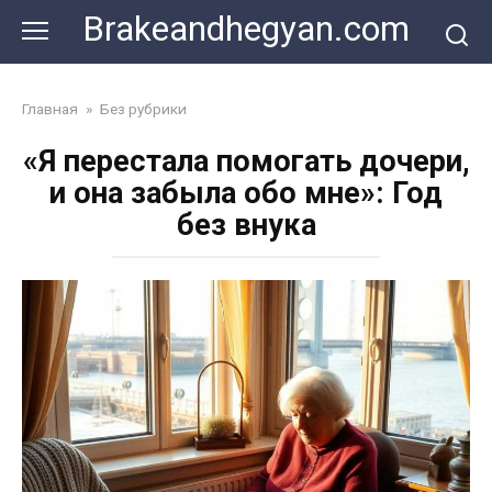
Skip
Brakeandhegyan.com
to
content
Главная
»
Без рубрики
«Я перестала помогать дочери,
и она забыла обо мне»: Год
без внука