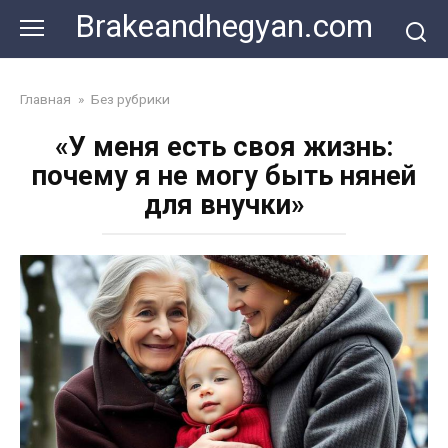
Skip
Brakeandhegyan.com
to
content
Главная
»
Без рубрики
«У меня есть своя жизнь:
почему я не могу быть няней
для внучки»