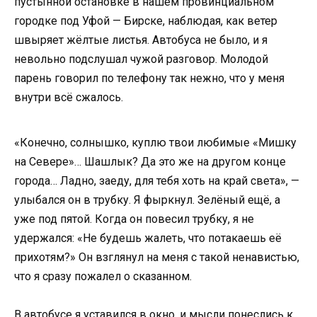
пустынной остановке в нашем провинциальном
городке под Уфой — Бирске, наблюдая, как ветер
швыряет жёлтые листья. Автобуса не было, и я
невольно подслушал чужой разговор. Молодой
парень говорил по телефону так нежно, что у меня
внутри всё сжалось.
«Конечно, солнышко, куплю твои любимые «Мишку
на Севере»… Шашлык? Да это же на другом конце
города… Ладно, заеду, для тебя хоть на край света», —
улыбался он в трубку. Я фыркнул. Зелёный ещё, а
уже под пятой. Когда он повесил трубку, я не
удержался: «Не будешь жалеть, что потакаешь её
прихотям?» Он взглянул на меня с такой ненавистью,
что я сразу пожалел о сказанном.
В автобусе я уставился в окно, и мысли понеслись к