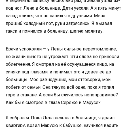
Я перечитал записку несколько раз, и земля ушла из-
под ног. Лена в больнице. Дети уехали. А я пять минут
назад злился, что не напился с друзьями. Меня
прошиб холодный пот, руки затряслись. Я вызвал
такси и помчался в больницу, шепча молитву.
Врачи успокоили — у Лены сильное переутомление,
но жизни ничего не угрожает. Эти слова не принесли
облегчения. Я смотрел на её осунувшееся лицо, на
синяки под глазами, и понимал: это я довёл её до
больницы. Моё равнодушие, мои отговорки, мои
побеги от семьи. Она тянула всё одна, пока я топил
горе в стакане. А если бы случилось непоправимое?
Как бы я смотрел в глаза Серёже и Марусе?
Я собрался. Пока Лена лежала в больнице, я драил
квартиру, возил Марусю к бабушке, научился варить