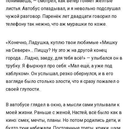
понимаешь, — смотрел, как ветер гоняет жёлтые
листья. Автобус опаздывал, и я невольно подслушал
чужой разговор. Паренёк лет двадцати говорил по
телефону так нежно, что аж мурашки по коже.
«Конечно, Ладушка, куплю твои любимые «Мишку
на Севере»… Пиццу? Ну это ж на другой конец
города… Ладно, заеду, для тебя всё!» — улыбался он в
трубку. Я фыркнул про себя: «Мал ещё, а уже под
каблуком». Он услышал, резко обернулся, и в его
взгляде было столько злости, что я сразу пожалел о
своей глупости.
В автобусе глядел в окно, а мысли сами уплывали к
моей жизни. Раньше с женой, Настей, всё было как в
кино: смех, мечты, планы. Но потом родились дети, и
будто тучи набежали. Постоянные траты, крики, шум