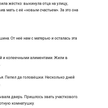
ила жёстко: выкинула отца на улицу,
вив мать с её «новым счастьем». За это она
шина. От неё нам с матерью и осталась эта
ой и копеечными алиментами. Жили в
.
ья. Пепел да головёшки. Несколько дней
.
рывала дверь. Пришлось звать участкового.
хотную комнатушку.