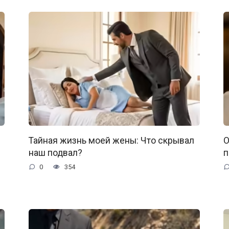
Тайная жизнь моей жены: Что скрывал
О
наш подвал?
п
0
354