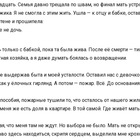
дцать. Семья давно трещала по швам, но финал мать устро
ка. Я не смогла с этим жить. Ушла — к отцу и бабке, оста
стене и прошипела:
е не дочь.
ь только с бабкой, пока та была жива. После её смерти — ти
тная хозяйка, а я даже думать боялась о возвращении.
е выдержав быта и моей усталости. Оставил нас с девочк
ак у ёлочных гирлянд. А потом — пожар. Всё. До основания
пособия, пожарные тушили то, что осталось от нашего жил
меня же есть доля в квартире. В той самой. Где живёт мать
ая, что меня там не ждут. Но выбора не было. Мать не отк
раво здесь находиться, скрипя сердцем, выделила мне кро