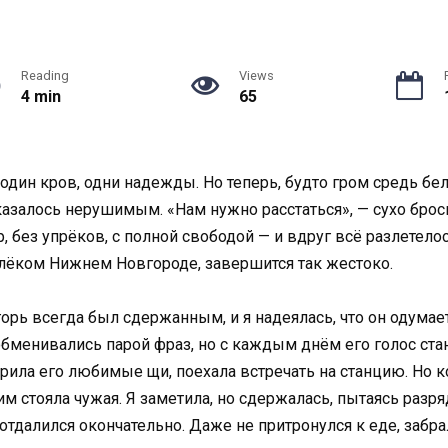
Reading
Views
4 min
65
один кров, одни надежды. Но теперь, будто гром средь бела
азалось нерушимым. «Нам нужно расстаться», — сухо броси
р, без упрёков, с полной свободой — и вдруг всё разлетело
далёком Нижнем Новгороде, завершится так жестоко.
Игорь всегда был сдержанным, и я надеялась, что он одумае
менивались парой фраз, но с каждым днём его голос ста
варила его любимые щи, поехала встречать на станцию. Но 
м стояла чужая. Я заметила, но сдержалась, пытаясь разря
 отдалился окончательно. Даже не притронулся к еде, забра