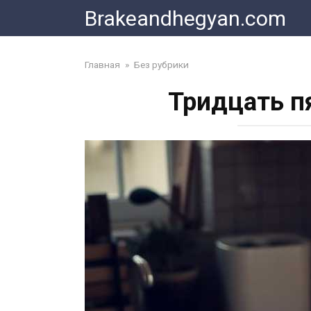
Skip
Brakeandhegyan.com
to
content
Главная
»
Без рубрики
Тридцать п