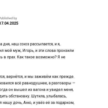
Published by
17.04.2025
 дня, наш союз рассыпается, и я,
л мой муж, Игорь, и эти слова пронзили
сь в прах. Как такое возможно? Я не
тся, вернётся, и мы заживём как прежде.
новился всё равнодушнее, а разговоры —
когда он вышел из вагона и увидел меня,
дить обстановку. Шутила, улыбалась,
л нашу дочь, Аню, и увёз её за подарком,