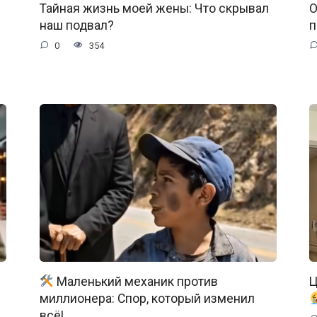
Тайная жизнь моей жены: Что скрывал
О
наш подвал?
п
0
354
Маленький механик против
Ц
миллионера: Спор, который изменил
всё!