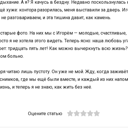
дыхание. А я? Я качусь в бездну. Недавно поскользнулась 
 ещё хуже: контора разорилась, меня выставили за дверь. И
не разговариваем, и эта тишина давит, как камень.
ю старые фото. На них мы с Игорём — молодые, счастливые
то я не хотела этого видеть. Теперь ясно: наша любовь уга
оет: тридцать пять лет! Как можно вычеркнуть всю жизнь? Я
ком больно.
оря читаю лишь пустоту. Он уже не мой. Жду, когда заживёт 
 снимков, где мы ещё были вместе, и каждый из них напоми
изнь, и теперь я не знаю, как жить без неё.
Оцените статью