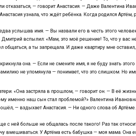
и отказаться, — говорит Анастасия. — Даже Валентина Иван
Анастасия узнала, что ждёт ребёнка. Когда родился Артём,
два услышав имя. — Вы назвали его в честь этого человек
 Дмитрий вспылил: «Мам, это моё решение! То, что у вас 
ел общаться, а ты запрещала. И даже квартиру мне оставил,
икнула она. — Если не смените имя, я не буду знать этого
амилию не упомянула — понимает, что это слишком. Но имя
ери. «Она застряла в прошлом, — говорит он. — В её жизн
ему именно наш сын стал проблемой?» Валентина Ивановна
ошёл, — вздыхает Анастасия. — Ни одного слова об Артёме. 
е с ней больше не общалась после такого! Раз так относи
очу вмешиваться. У Артёма есть бабушка — моя мама. Она ег