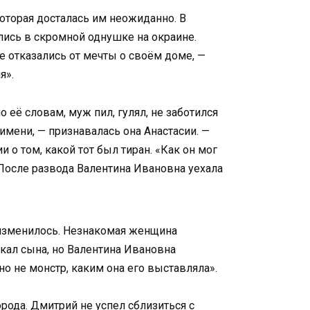
оторая досталась им неожиданно. В
ились в скромной однушке на окраине.
е отказались от мечты о своём доме, —
я».
 её словам, муж пил, гулял, не заботился
имени, — признавалась она Анастасии. —
 о том, какой тот был тиран. «Как он мог
 После развода Валентина Ивановна уехала
ё изменилось. Незнакомая женщина
искал сына, но Валентина Ивановна
но не монстр, каким она его выставляла».
орода. Дмитрий не успел сблизиться с