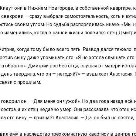
Живут они в Нижнем Новгороде, в собственной квартире, к
у свекрови — сразу выбрали самостоятельность, хоть и ют
стись своим углом. Но судьба распорядилась иначе. «Мы н
го изменились, когда в нашей жизни появился отец Дмитри
рия, когда тому было всего пять. Развод дался тяжело: по
претив сыну даже упоминать его. «Я не хотела слышать его 
 обратно». Дмитрий рос без отца, слушая от матери истории
день твердила, что он — негодяй?» — вздыхает Анастасия.
 связи с прошлым.
 говорил он. — Для меня он чужой». Но два года назад вс
сестра, а их отец недавно умер. Она рассказала, что отец 
 его вину, — признаёт Анастасия. — Да, он был не святой, 
тавил ему в наследство трёхкомнатную квартиру в центре г