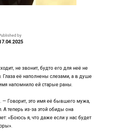
Published by
17.04.2025
одит, не звонит, будто его для неё не
. Глаза её наполнены слезами, а в душе
 имя напомнило ей старые раны.
. — Говорит, это имя её бывшего мужа,
л. А теперь из-за этой обиды она
т: «Боюсь я, что даже если у нас будет
доры».