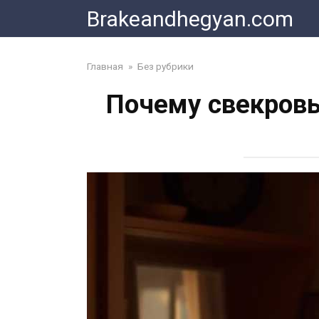
Skip
Brakeandhegyan.com
to
content
Главная
»
Без рубрики
Почему свекровь 