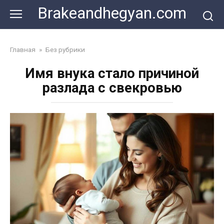
Skip
Brakeandhegyan.com
to
content
Главная
»
Без рубрики
Имя внука стало причиной
разлада с свекровью