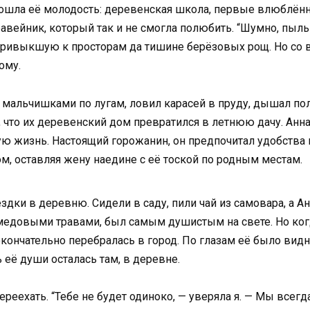
рошла её молодость: деревенская школа, первые влюблённ
авейник, который так и не смогла полюбить. “Шумно, пыльно
 привыкшую к просторам да тишине берёзовых рощ. Но со 
ому.
 мальчишками по лугам, ловил карасей в пруду, дышал п
а, что их деревенский дом превратился в летнюю дачу. Анна
ую жизнь. Настоящий горожанин, он предпочитал удобства 
, оставляя жену наедине с её тоской по родным местам.
дки в деревню. Сидели в саду, пили чай из самовара, а А
 медовыми травами, был самым душистым на свете. Но ког
кончательно перебралась в город. По глазам её было видно
 её души осталась там, в деревне.
ереехать. “Тебе не будет одиноко, — уверяла я. — Мы всегд