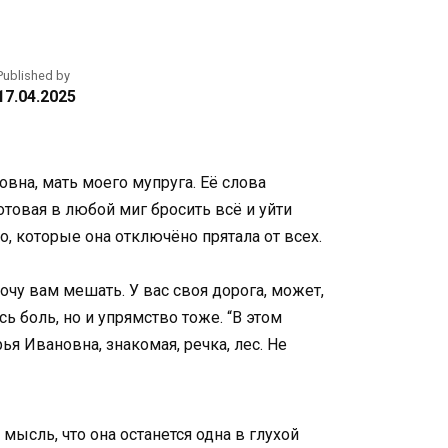
Published by
17.04.2025
вна, мать моего мупруга. Её слова
отовая в любой миг бросить всё и уйти
во, которые она отключёно прятала от всех.
очу вам мешать. У вас своя дорога, может,
ь боль, но и упрямство тоже. “В этом
ья Ивановна, знакомая, речка, лес. Не
ысль, что она останется одна в глухой