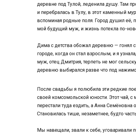
деревне под Тулой, леденила душу. Там п
и перебралась в Тулу, в этот каменный мур
вспоминая родные поля. Город душил её,
мой будущий муж, и жизнь потекла по-нов
Дима с детства обожал деревню — гонял с
городе, когда он стал взрослым, и я узнал
муж, отец Дмитрия, терпеть не мог сельск
деревню выбирался разве что под нажимом
После свадьбы я полюбила эти редкие поез
своей комсомольской юности. Этот чай, с
перестали туда ездить, а Анна Семёновна о
Становилась тише, незаметнее, будто часть
Мы навещали, звали к себе, уговаривали п