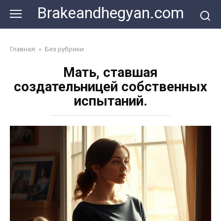
Skip
Brakeandhegyan.com
to
content
Главная
»
Без рубрики
Мать, ставшая
создательницей собственных
испытаний.